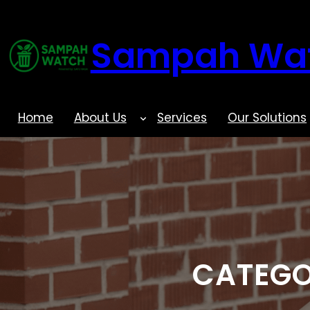
Skip
to
Sampah Wa
content
Home
About Us
Services
Our Solutions
CATEGO