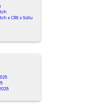
s
tch
h x CRE x Satu
025
25
2025