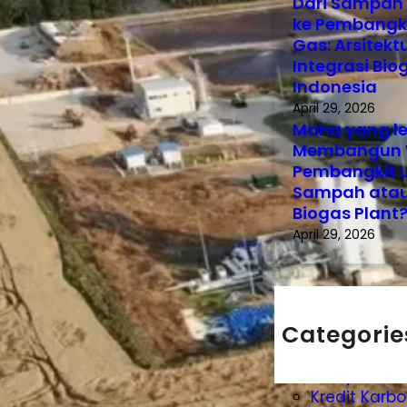
Dari Sampah
ke Pembangk
Gas: Arsitekt
Integrasi Bi
Indonesia
April 29, 2026
Mana yang le
Membangun 
Pembangkit L
Sampah ata
Biogas Plant
April 29, 2026
Categorie
Insinerator
Komposter
Kredit Karb