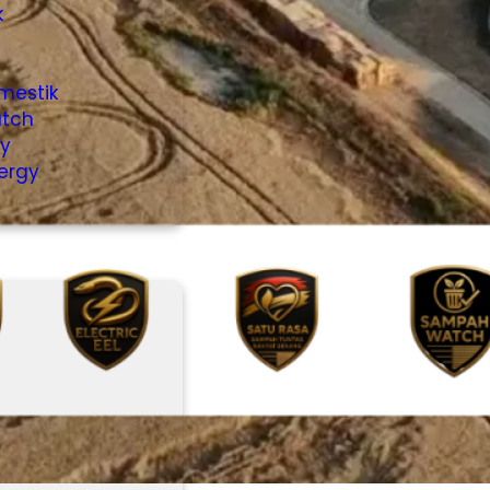
k
i
mestik
tch
ty
ergy