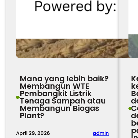
Mana yang lebih baik?
K
Membangun WTE
k
Pembangkit Listrik
B
Tenaga Sampah atau
d
Membangun Biogas
C
Plant?
d
b
p
April 29, 2026
admin
I