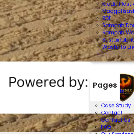
Kredit Plasti
Maggotisas
RDF
Sampah Do
Sampah Wa
Sustainabili
Waste to En
Pages
About Us
Article
Case Study
Contact
Contact Us
FAQ