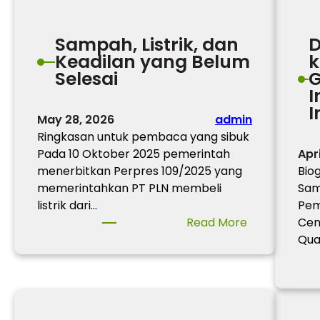
Sampah, Listrik, dan
D
Keadilan yang Belum
k
Selesai
G
I
I
May 28, 2026
admin
Ringkasan untuk pembaca yang sibuk
Pada 10 Oktober 2025 pemerintah
Apr
menerbitkan Perpres 109/2025 yang
Bio
memerintahkan PT PLN membeli
Sam
listrik dari…
Pem
:
Read More
Cen
S
Qua
a
m
p
a