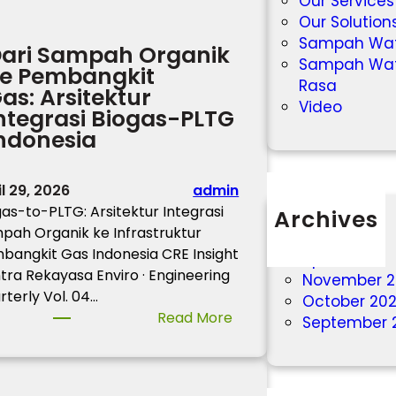
Our Services
Our Solution
Sampah Wa
ari Sampah Organik
Sampah Watc
e Pembangkit
Rasa
as: Arsitektur
Video
ntegrasi Biogas-PLTG
ndonesia
il 29, 2026
admin
gas-to-PLTG: Arsitektur Integrasi
Archives
pah Organik ke Infrastruktur
May 2026
bangkit Gas Indonesia CRE Insight
April 2026
tra Rekayasa Enviro · Engineering
November 2
rterly Vol. 04…
October 20
:
Read More
September 
D
a
r