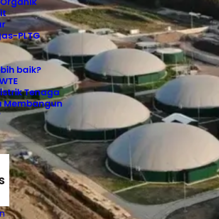
 Organik
it
ur
ogas-PLTG
bih baik?
WTE
istrik Tenaga
u Membangun
?
s
on